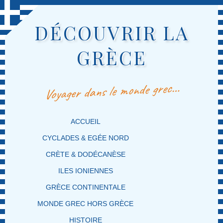
DÉCOUVRIR LA
GRÈCE
Voyager dans le monde grec…
MENU PRINCIPAL
MASQUER LA NAVIGATION PRINCIPALE
MASQUER LA NAVIGATION SECONDAIRE
ACCUEIL
CYCLADES & EGÉE NORD
CRÈTE & DODÉCANÈSE
ILES IONIENNES
GRÈCE CONTINENTALE
MONDE GREC HORS GRÈCE
HISTOIRE