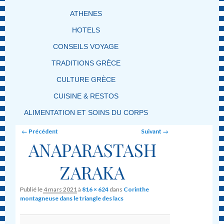
ATHENES
HOTELS
CONSEILS VOYAGE
TRADITIONS GRÈCE
CULTURE GRÈCE
CUISINE & RESTOS
ALIMENTATION ET SOINS DU CORPS
Image navigation
← Précédent
Suivant →
ANAPARASTASH
ZARAKA
Publié le
4 mars 2021
à
816 × 624
dans
Corinthe
montagneuse dans le triangle des lacs