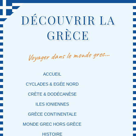
DÉCOUVRIR LA
GRÈCE
Voyager dans le monde grec…
MENU PRINCIPAL
MASQUER LA NAVIGATION PRINCIPALE
MASQUER LA NAVIGATION SECONDAIRE
ACCUEIL
CYCLADES & EGÉE NORD
CRÈTE & DODÉCANÈSE
ILES IONIENNES
GRÈCE CONTINENTALE
MONDE GREC HORS GRÈCE
HISTOIRE