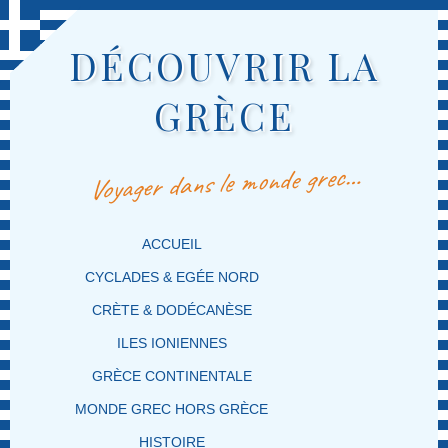
DÉCOUVRIR LA
GRÈCE
Voyager dans le monde grec…
MENU PRINCIPAL
MASQUER LA NAVIGATION PRINCIPALE
MASQUER LA NAVIGATION SECONDAIRE
ACCUEIL
CYCLADES & EGÉE NORD
CRÈTE & DODÉCANÈSE
ILES IONIENNES
GRÈCE CONTINENTALE
MONDE GREC HORS GRÈCE
HISTOIRE