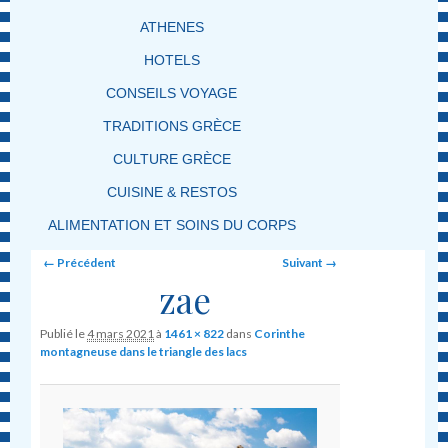
ATHENES
HOTELS
CONSEILS VOYAGE
TRADITIONS GRÈCE
CULTURE GRÈCE
CUISINE & RESTOS
ALIMENTATION ET SOINS DU CORPS
Image navigation
← Précédent
Suivant →
zae
Publié le
4 mars 2021
à
1461 × 822
dans
Corinthe
montagneuse dans le triangle des lacs