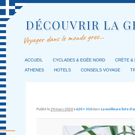
DÉCOUVRIR LA G
Voyager dans le monde grec…
MENU PRINCIPAL
ACCUEIL
MASQUER LA NAVIGATION PRINCIPALE
MASQUER LA NAVIGATION SECONDAIRE
CYCLADES & EGÉE NORD
CRÈTE &
ATHENES
HOTELS
CONSEILS VOYAGE
T
Image navigation
Publié le
29 mars 2020
à
620 × 310
dans
La meilleure liste d