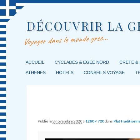
DÉCOUVRIR LA G
Voyager dans le monde grec…
MENU PRINCIPAL
ACCUEIL
MASQUER LA NAVIGATION PRINCIPALE
MASQUER LA NAVIGATION SECONDAIRE
CYCLADES & EGÉE NORD
CRÈTE &
ATHENES
HOTELS
CONSEILS VOYAGE
T
Image navigation
Publié le
3 novembre 2020
à
1280 × 720
dans
Plat traditionne