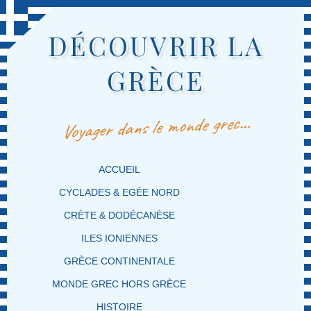
DÉCOUVRIR LA
GRÈCE
Voyager dans le monde grec…
MENU PRINCIPAL
MASQUER LA NAVIGATION PRINCIPALE
MASQUER LA NAVIGATION SECONDAIRE
ACCUEIL
CYCLADES & EGÉE NORD
CRÈTE & DODÉCANÈSE
ILES IONIENNES
GRÈCE CONTINENTALE
MONDE GREC HORS GRÈCE
HISTOIRE