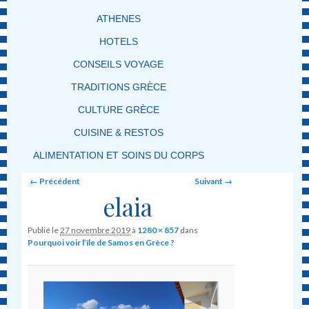
ATHENES
HOTELS
CONSEILS VOYAGE
TRADITIONS GRÈCE
CULTURE GRÈCE
CUISINE & RESTOS
ALIMENTATION ET SOINS DU CORPS
Image navigation
← Précédent
Suivant →
elaia
Publié le
27 novembre 2019
à
1280 × 857
dans
Pourquoi voir l’île de Samos en Grèce ?