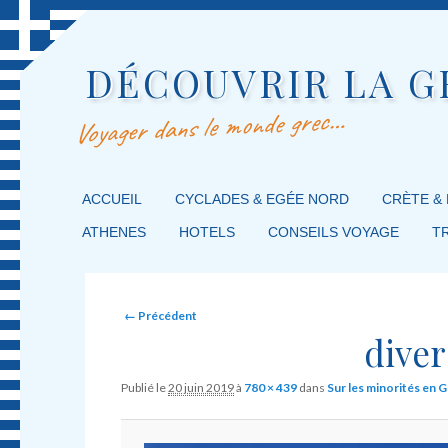
DÉCOUVRIR LA G
Voyager dans le monde grec…
MENU PRINCIPAL
ACCUEIL
MASQUER LA NAVIGATION PRINCIPALE
MASQUER LA NAVIGATION SECONDAIRE
CYCLADES & EGÉE NORD
CRÈTE &
ATHENES
HOTELS
CONSEILS VOYAGE
T
Image navigation
← Précédent
diver
Publié le
20 juin 2019
à
780 × 439
dans
Sur les minorités en 