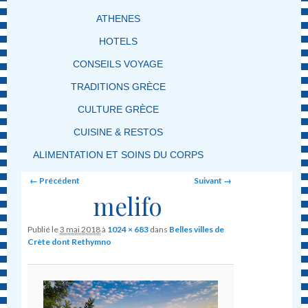
ATHENES
HOTELS
CONSEILS VOYAGE
TRADITIONS GRÈCE
CULTURE GRÈCE
CUISINE & RESTOS
ALIMENTATION ET SOINS DU CORPS
Image navigation
← Précédent
Suivant →
melifo
Publié le
3 mai 2018
à
1024 × 683
dans
Belles villes de
Crète dont Rethymno