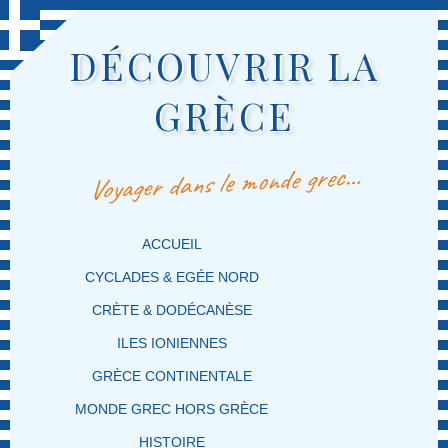
DÉCOUVRIR LA
GRÈCE
Voyager dans le monde grec…
MENU PRINCIPAL
MASQUER LA NAVIGATION PRINCIPALE
MASQUER LA NAVIGATION SECONDAIRE
ACCUEIL
CYCLADES & EGÉE NORD
CRÈTE & DODÉCANÈSE
ILES IONIENNES
GRÈCE CONTINENTALE
MONDE GREC HORS GRÈCE
HISTOIRE