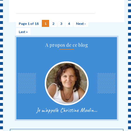
Page 1 of 18
1
2
3
4
Next ›
Last »
A propos de ce blog
Je m'appelle Christine Moulin...