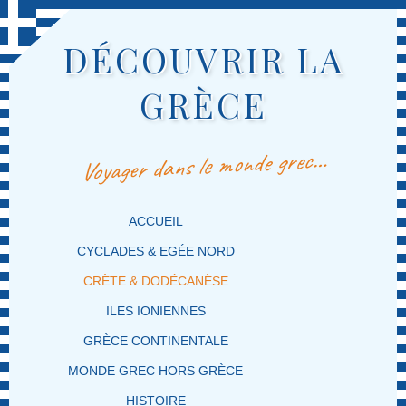
DÉCOUVRIR LA
GRÈCE
Voyager dans le monde grec…
MENU PRINCIPAL
MASQUER LA NAVIGATION PRINCIPALE
MASQUER LA NAVIGATION SECONDAIRE
ACCUEIL
CYCLADES & EGÉE NORD
CRÈTE & DODÉCANÈSE
ILES IONIENNES
GRÈCE CONTINENTALE
MONDE GREC HORS GRÈCE
HISTOIRE