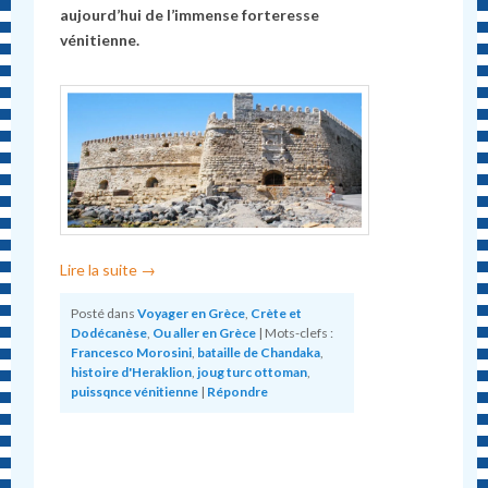
aujourd’hui de l’immense forteresse
vénitienne.
Lire la suite
→
Posté dans
Voyager en Grèce
,
Crète et
Dodécanèse
,
Ou aller en Grèce
|
Mots-clefs :
Francesco Morosini
,
bataille de Chandaka
,
histoire d'Heraklion
,
joug turc ottoman
,
puissqnce vénitienne
|
Répondre