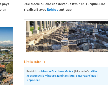
n pays
20e siècle où elle est devenue Izmir en Turquie. Elle
plan
rivalisait avec
Ephèse
antique.
Lire la suite
→
Posté dans
Monde Grec hors Grèce
|
Mots-clefs :
Ville
grecque Asie Mineure
,
Izmir antique
,
Smyrna antique
|
Répondre