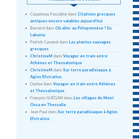
Caquineau Pascaline
dans
Citations grecques
antiques encore valables aujourd’hui
Bernard
dans
Où aller au Péloponnèse ? En
Lakonia
Patrick Cavenel
dans
Les plantes sauvages
grecques
ChristineM
dans
Voyager en train entre
Athènes et Thessalonique
ChristineM
dans
Sur terre paradisiaque à
Agios Efstratios
Denise
dans
Voyager en train entre Athènes
et Thessalonique
François GUÉGAN
dans
Les villages du Mont
Ossa en Thessalie
Jean Paul
dans
Sur terre paradisiaque à Agios
Efstratios