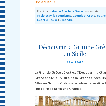
Lire la suite
→
Posté dans
Monde Grec hors Grèce
|
Mots-clefs :
Mtskheta ville géorgienne
,
Géorgie et Grèce
,
les Gre
Géorgie
,
Tsalka
|
Répondre
Découvrir la Grande Grè
en Sicile
19 avril 2025
La Grande Grèce où est-ce ? Découvrir la Gr
Grèce en Sicile ! Visite de la Grande Grèce
, u
Allez en Grande Grèce pour mieux connaître 
l’histoire de la Magna Graecia,