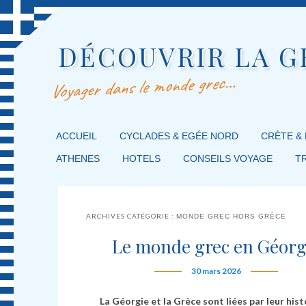
DÉCOUVRIR LA G
Voyager dans le monde grec…
MENU PRINCIPAL
ACCUEIL
MASQUER LA NAVIGATION PRINCIPALE
MASQUER LA NAVIGATION SECONDAIRE
CYCLADES & EGÉE NORD
CRÈTE &
ATHENES
HOTELS
CONSEILS VOYAGE
T
ARCHIVES CATÉGORIE :
MONDE GREC HORS GRÈCE
Le monde grec en Géorg
30 mars 2026
La Géorgie et la Grèce sont liées par leur hist