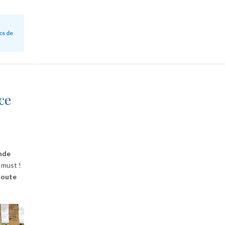
cs de
ce
ande
n must !
toute