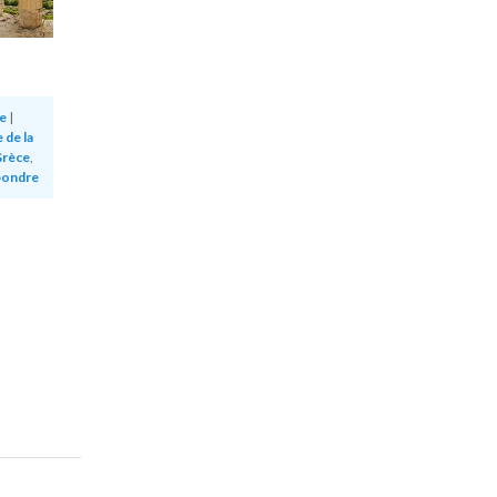
e
|
 de la
Grèce
,
ondre