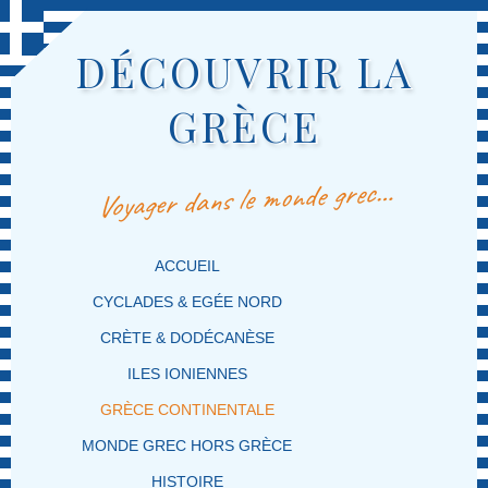
DÉCOUVRIR LA
GRÈCE
Voyager dans le monde grec…
MENU PRINCIPAL
MASQUER LA NAVIGATION PRINCIPALE
MASQUER LA NAVIGATION SECONDAIRE
ACCUEIL
CYCLADES & EGÉE NORD
CRÈTE & DODÉCANÈSE
ILES IONIENNES
GRÈCE CONTINENTALE
MONDE GREC HORS GRÈCE
HISTOIRE