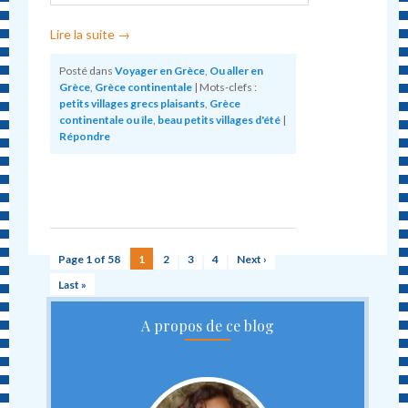
Lire la suite
→
Posté dans
Voyager en Grèce
,
Ou aller en
Grèce
,
Grèce continentale
|
Mots-clefs :
petits villages grecs plaisants
,
Grèce
continentale ou île
,
beau petits villages d'été
|
Répondre
Page 1 of 58
1
2
3
4
Next ›
Last »
A propos de ce blog