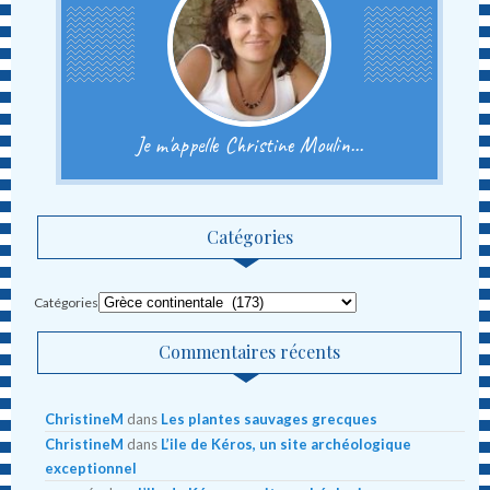
Je m'appelle Christine Moulin...
Catégories
Catégories
Commentaires récents
ChristineM
dans
Les plantes sauvages grecques
ChristineM
dans
L’ile de Kéros, un site archéologique
exceptionnel