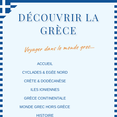
DÉCOUVRIR LA
GRÈCE
Voyager dans le monde grec…
MENU PRINCIPAL
MASQUER LA NAVIGATION PRINCIPALE
MASQUER LA NAVIGATION SECONDAIRE
ACCUEIL
CYCLADES & EGÉE NORD
CRÈTE & DODÉCANÈSE
ILES IONIENNES
GRÈCE CONTINENTALE
MONDE GREC HORS GRÈCE
HISTOIRE