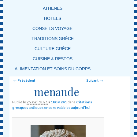
ATHENES
HOTELS
CONSEILS VOYAGE
TRADITIONS GRÈCE
CULTURE GRÈCE
CUISINE & RESTOS
ALIMENTATION ET SOINS DU CORPS
Image navigation
← Précédent
Suivant →
menande
Publié le
25 avril 2021
à
180 × 241
dans
Citations
grecques antiques encore valables aujourd’hui