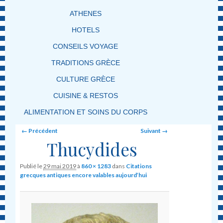
ATHENES
HOTELS
CONSEILS VOYAGE
TRADITIONS GRÈCE
CULTURE GRÈCE
CUISINE & RESTOS
ALIMENTATION ET SOINS DU CORPS
Image navigation
← Précédent
Suivant →
Thucydides
Publié le
29 mai 2019
à
860 × 1283
dans
Citations
grecques antiques encore valables aujourd’hui