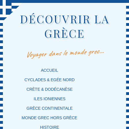
DÉCOUVRIR LA
GRÈCE
Voyager dans le monde grec…
MENU PRINCIPAL
MASQUER LA NAVIGATION PRINCIPALE
MASQUER LA NAVIGATION SECONDAIRE
ACCUEIL
CYCLADES & EGÉE NORD
CRÈTE & DODÉCANÈSE
ILES IONIENNES
GRÈCE CONTINENTALE
MONDE GREC HORS GRÈCE
HISTOIRE