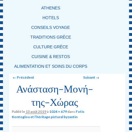
ATHENES
HOTELS
CONSEILS VOYAGE
TRADITIONS GRÈCE
CULTURE GRÈCE
CUISINE & RESTOS
ALIMENTATION ET SOINS DU CORPS
Image navigation
← Précédent
Suivant →
Ανάσταση-Μονή-
της-Χώρας
Publié le
13 août 2019
à
1024 × 679
dans
Fotis
Kontoglou et l’héritage pictural byzantin