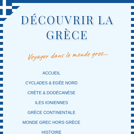
DÉCOUVRIR LA
GRÈCE
Voyager dans le monde grec…
MENU PRINCIPAL
MASQUER LA NAVIGATION PRINCIPALE
MASQUER LA NAVIGATION SECONDAIRE
ACCUEIL
CYCLADES & EGÉE NORD
CRÈTE & DODÉCANÈSE
ILES IONIENNES
GRÈCE CONTINENTALE
MONDE GREC HORS GRÈCE
HISTOIRE