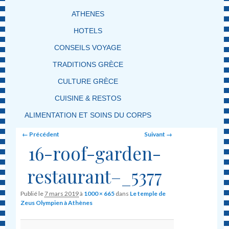
ATHENES
HOTELS
CONSEILS VOYAGE
TRADITIONS GRÈCE
CULTURE GRÈCE
CUISINE & RESTOS
ALIMENTATION ET SOINS DU CORPS
Image navigation
← Précédent
Suivant →
16-roof-garden-
restaurant–_5377
Publié le
7 mars 2019
à
1000 × 665
dans
Le temple de
Zeus Olympien à Athènes