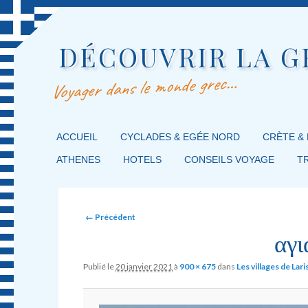
DÉCOUVRIR LA G
Voyager dans le monde grec…
MENU PRINCIPAL
ACCUEIL
MASQUER LA NAVIGATION PRINCIPALE
MASQUER LA NAVIGATION SECONDAIRE
CYCLADES & EGÉE NORD
CRÈTE &
ATHENES
HOTELS
CONSEILS VOYAGE
T
Image navigation
← Précédent
αγι
Publié le
20 janvier 2021
à
900 × 675
dans
Les villages de Lar