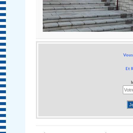
Vous 
Et 
I