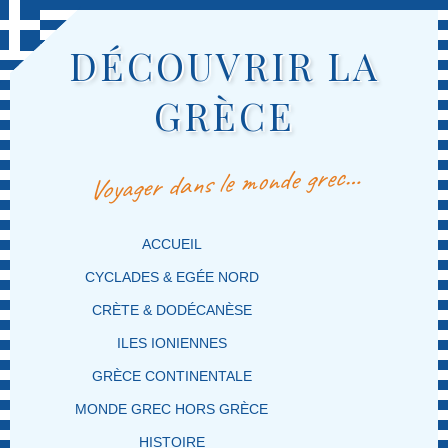
DÉCOUVRIR LA
GRÈCE
Voyager dans le monde grec…
MENU PRINCIPAL
MASQUER LA NAVIGATION PRINCIPALE
MASQUER LA NAVIGATION SECONDAIRE
ACCUEIL
CYCLADES & EGÉE NORD
CRÈTE & DODÉCANÈSE
ILES IONIENNES
GRÈCE CONTINENTALE
MONDE GREC HORS GRÈCE
HISTOIRE