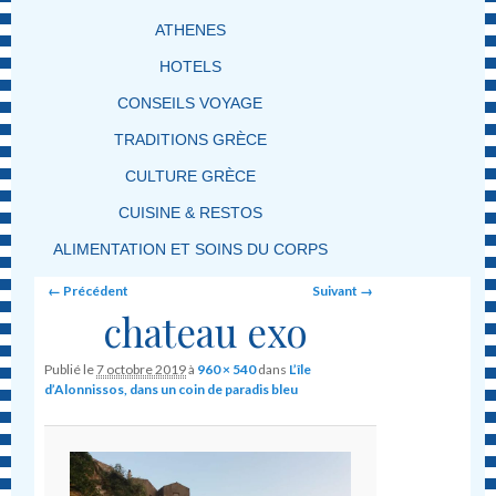
ATHENES
HOTELS
CONSEILS VOYAGE
TRADITIONS GRÈCE
CULTURE GRÈCE
CUISINE & RESTOS
ALIMENTATION ET SOINS DU CORPS
Image navigation
← Précédent
Suivant →
chateau exo
Publié le
7 octobre 2019
à
960 × 540
dans
L’île
d’Alonnissos, dans un coin de paradis bleu