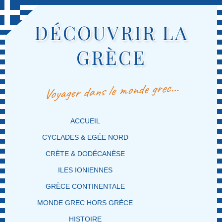
DÉCOUVRIR LA
GRÈCE
Voyager dans le monde grec…
MENU PRINCIPAL
MASQUER LA NAVIGATION PRINCIPALE
MASQUER LA NAVIGATION SECONDAIRE
ACCUEIL
CYCLADES & EGÉE NORD
CRÈTE & DODÉCANÈSE
ILES IONIENNES
GRÈCE CONTINENTALE
MONDE GREC HORS GRÈCE
HISTOIRE