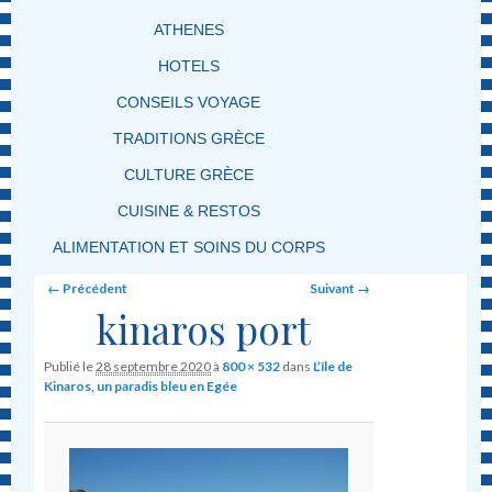
ATHENES
HOTELS
CONSEILS VOYAGE
TRADITIONS GRÈCE
CULTURE GRÈCE
CUISINE & RESTOS
ALIMENTATION ET SOINS DU CORPS
Image navigation
← Précédent
Suivant →
kinaros port
Publié le
28 septembre 2020
à
800 × 532
dans
L’île de
Kinaros, un paradis bleu en Egée