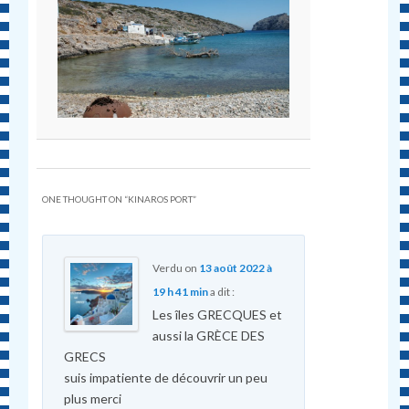
ONE THOUGHT ON “
KINAROS PORT
”
Verdu
on
13 août 2022 à
19 h 41 min
a dit :
Les îles GRECQUES et
aussi la GRÈCE DES
GRECS
suis impatiente de découvrir un peu
plus merci