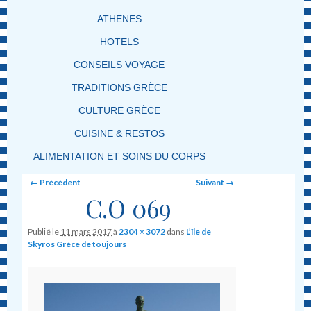
ATHENES
HOTELS
CONSEILS VOYAGE
TRADITIONS GRÈCE
CULTURE GRÈCE
CUISINE & RESTOS
ALIMENTATION ET SOINS DU CORPS
Image navigation
← Précédent
Suivant →
C.O 069
Publié le
11 mars 2017
à
2304 × 3072
dans
L’île de
Skyros Grèce de toujours