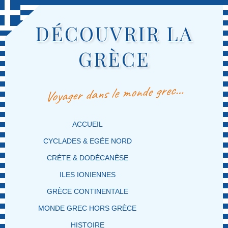
DÉCOUVRIR LA
GRÈCE
Voyager dans le monde grec…
MENU PRINCIPAL
MASQUER LA NAVIGATION PRINCIPALE
MASQUER LA NAVIGATION SECONDAIRE
ACCUEIL
CYCLADES & EGÉE NORD
CRÈTE & DODÉCANÈSE
ILES IONIENNES
GRÈCE CONTINENTALE
MONDE GREC HORS GRÈCE
HISTOIRE