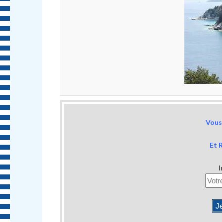
Vous 
Et 
I