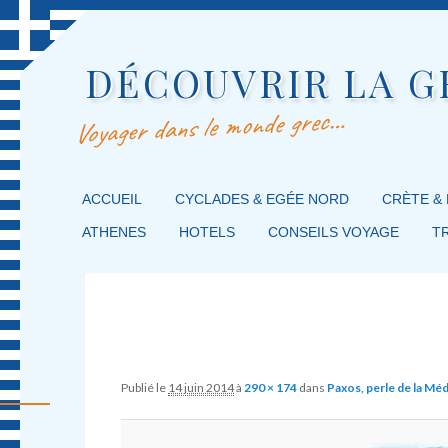
DÉCOUVRIR LA G
Voyager dans le monde grec…
MENU PRINCIPAL
ACCUEIL
MASQUER LA NAVIGATION PRINCIPALE
MASQUER LA NAVIGATION SECONDAIRE
CYCLADES & EGÉE NORD
CRÈTE &
ATHENES
HOTELS
CONSEILS VOYAGE
T
Image navigation
Publié le
14 juin 2014
à
290 × 174
dans
Paxos, perle de la Mé