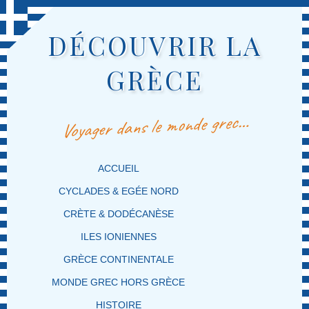
DÉCOUVRIR LA
GRÈCE
Voyager dans le monde grec…
MENU PRINCIPAL
MASQUER LA NAVIGATION PRINCIPALE
MASQUER LA NAVIGATION SECONDAIRE
ACCUEIL
CYCLADES & EGÉE NORD
CRÈTE & DODÉCANÈSE
ILES IONIENNES
GRÈCE CONTINENTALE
MONDE GREC HORS GRÈCE
HISTOIRE