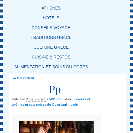
ATHENES
HOTELS
CONSEILS VOYAGE
TRADITIONS GRÈCE
CULTURE GRÈCE
CUISINE & RESTOS
ALIMENTATION ET SOINS DU CORPS
Image navigation
← Précédent
Pp
Publié le
8 mars 2021
à
600 × 338
dans
Saveurs et
arômes grecs: épices de Constantinople