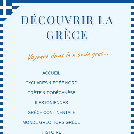
DÉCOUVRIR LA
GRÈCE
Voyager dans le monde grec…
MENU PRINCIPAL
MASQUER LA NAVIGATION PRINCIPALE
MASQUER LA NAVIGATION SECONDAIRE
ACCUEIL
CYCLADES & EGÉE NORD
CRÈTE & DODÉCANÈSE
ILES IONIENNES
GRÈCE CONTINENTALE
MONDE GREC HORS GRÈCE
HISTOIRE