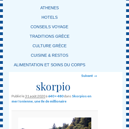
ATHENES
HOTELS
CONSEILS VOYAGE
TRADITIONS GRÈCE
CULTURE GRÈCE
CUISINE & RESTOS
ALIMENTATION ET SOINS DU CORPS
Image navigation
Suivant →
skorpio
Publié le
31 août 2020
à
640 × 480
dans
Skorpios en
mer Ionienne, une île de millionaire