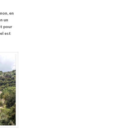
non, en
en un
ct pour
el est