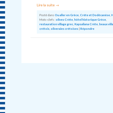
Lire la suite
→
Posté dans
Ou aller en Grèce
,
Crète et Dodécanèse
,
H
Mots-clefs :
olives Crète
,
hôtel historique Grèce
,
restauration village grec
,
Kapsaliana Crète
,
beaux vill
crétois
,
oliveraies crétoises
|
Répondre