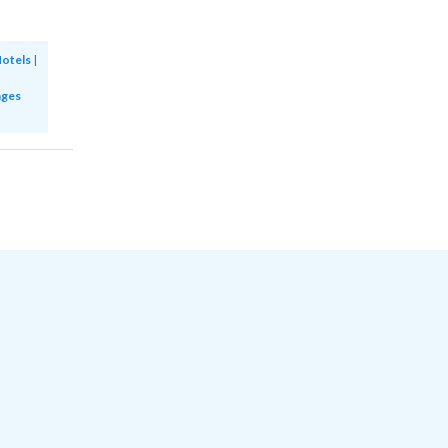
otels
|
ages