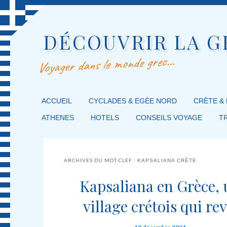
DÉCOUVRIR LA G
Voyager dans le monde grec…
MENU PRINCIPAL
ACCUEIL
MASQUER LA NAVIGATION PRINCIPALE
MASQUER LA NAVIGATION SECONDAIRE
CYCLADES & EGÉE NORD
CRÈTE &
ATHENES
HOTELS
CONSEILS VOYAGE
T
ARCHIVES DU MOT-CLEF :
KAPSALIANA CRÈTE
Kapsaliana en Grèce, 
village crétois qui rev