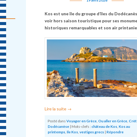
19 avril 2026
Kos est une île du groupe d’îles du Dodécanès
voir hors saison touristique pour ses monum
historiques remarquables et son air printanie
Lire la suite
→
Posté dans
Voyager en Grèce
,
Ou aller en Grèce
,
Crèt
Dodécanèse
|
Mots-clefs :
château de Kos
,
Kos au
printemps
,
île Kos
,
vestiges grecs
|
Répondre