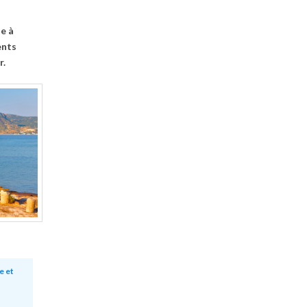
e à
ents
r.
e et