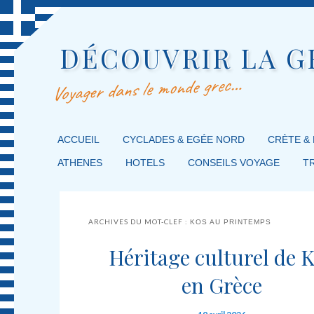
DÉCOUVRIR LA G
Voyager dans le monde grec…
MENU PRINCIPAL
ACCUEIL
MASQUER LA NAVIGATION PRINCIPALE
MASQUER LA NAVIGATION SECONDAIRE
CYCLADES & EGÉE NORD
CRÈTE &
ATHENES
HOTELS
CONSEILS VOYAGE
T
ARCHIVES DU MOT-CLEF :
KOS AU PRINTEMPS
Héritage culturel de 
en Grèce