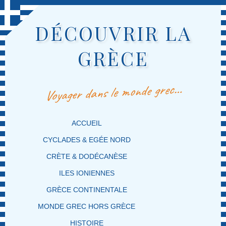
DÉCOUVRIR LA
GRÈCE
Voyager dans le monde grec…
MENU PRINCIPAL
MASQUER LA NAVIGATION PRINCIPALE
MASQUER LA NAVIGATION SECONDAIRE
ACCUEIL
CYCLADES & EGÉE NORD
CRÈTE & DODÉCANÈSE
ILES IONIENNES
GRÈCE CONTINENTALE
MONDE GREC HORS GRÈCE
HISTOIRE