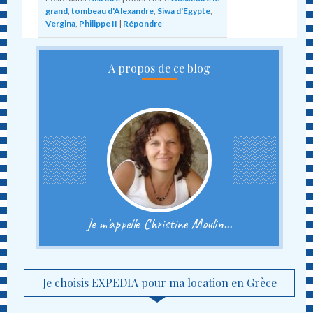
grand
,
tombeau d'Alexandre
,
Siwa d'Egypte
,
Vergina
,
Philippe II
|
Répondre
A propos de ce blog
Je m'appelle Christine Moulin...
Je choisis EXPEDIA pour ma location en Grèce