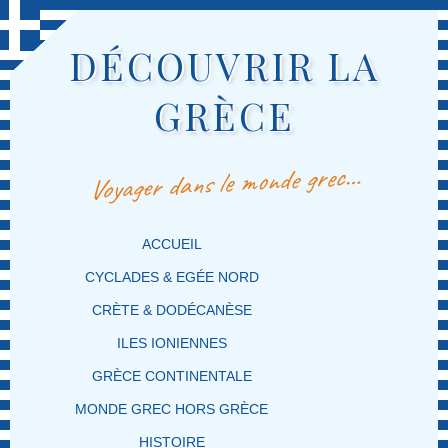
DÉCOUVRIR LA
GRÈCE
Voyager dans le monde grec…
MENU PRINCIPAL
MASQUER LA NAVIGATION PRINCIPALE
MASQUER LA NAVIGATION SECONDAIRE
ACCUEIL
CYCLADES & EGÉE NORD
CRÈTE & DODÉCANÈSE
ILES IONIENNES
GRÈCE CONTINENTALE
MONDE GREC HORS GRÈCE
HISTOIRE