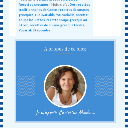
Recettes grecques
|
Mots-clefs :
Des recettes
traditionnelles de Grèce
,
recettes de soupes
grecques
,
Giouvarlakia
,
Youvarlakia
,
recette
soupe boulettes
,
recette soupe grecque au
citron
,
recettes de cuisine grecque faciles
,
Yuvarlak
|
Répondre
A propos de ce blog
Je m'appelle Christine Moulin...