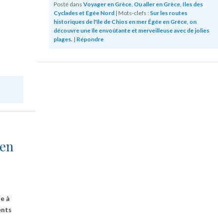
Posté dans
Voyager en Grèce
,
Ou aller en Grèce
,
Iles des
Cyclades et Egée Nord
|
Mots-clefs :
Sur les routes
historiques de l'île de Chios en mer Égée en Grèce
,
on
découvre une île envoûtante et merveilleuse avec de jolies
plages.
|
Répondre
 en
e à
ents