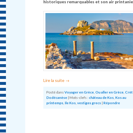
historiques remarquables et son air printanie
Lire la suite
→
Posté dans
Voyager en Grèce
,
Ou aller en Grèce
,
Crèt
Dodécanèse
|
Mots-clefs :
château de Kos
,
Kos au
printemps
,
île Kos
,
vestiges grecs
|
Répondre