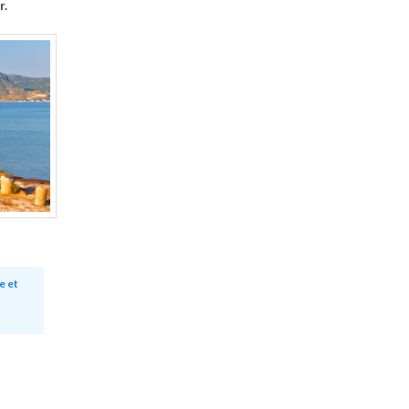
r.
e et