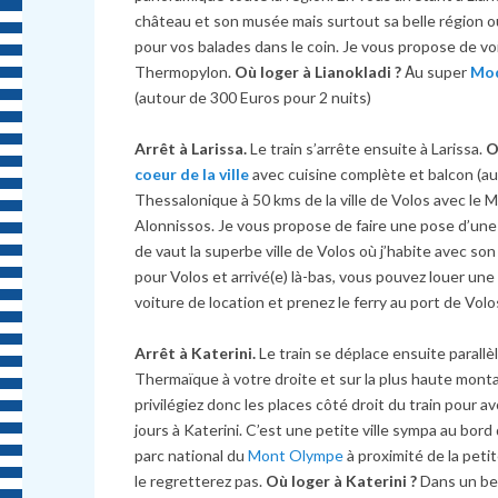
château et son musée mais surtout sa belle région où
pour vos balades dans le coin. Je vous propose de vo
Thermopylon.
Où loger à Lianokladi ?
Αu super
Mod
(autour de 300 Euros pour 2 nuits)
Arrêt à Larissa.
Le train s’arrête ensuite à Larissa.
O
coeur de la ville
avec cuisine complète et balcon (a
Thessalonique à 50 kms de la ville de Volos avec le 
Alonnissos. Je vous propose de faire une pose d’une 
de vaut la superbe ville de Volos où j’habite avec son
pour Volos et arrivé(e) là-bas, vous pouvez louer une
voiture de location et prenez le ferry au port de Volo
Arrêt à Katerini.
Le train se déplace ensuite parall
Thermaïque à votre droite et sur la plus haute mont
privilégiez donc les places côté droit du train pour 
jours à Katerini. C’est une petite ville sympa au bord 
parc national du
Mont Olympe
à proximité de la petit
le regretterez pas.
Où loger à Katerini ?
Dans un be