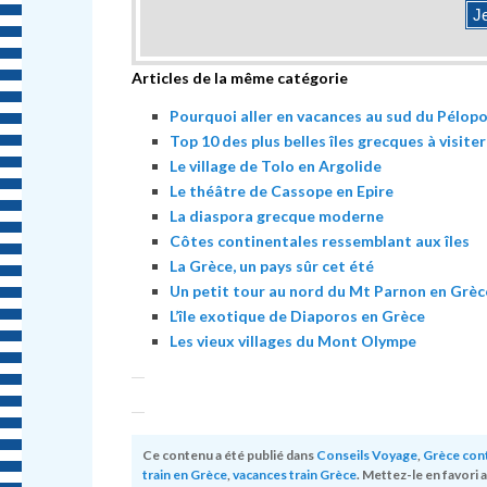
Articles de la même catégorie
Pourquoi aller en vacances au sud du Pélop
Top 10 des plus belles îles grecques à visiter
Le village de Tolo en Argolide
Le théâtre de Cassope en Epire
La diaspora grecque moderne
Côtes continentales ressemblant aux îles
La Grèce, un pays sûr cet été
Un petit tour au nord du Mt Parnon en Grèc
L’île exotique de Diaporos en Grèce
Les vieux villages du Mont Olympe
Ce contenu a été publié dans
Conseils Voyage
,
Grèce con
train en Grèce
,
vacances train Grèce
. Mettez-le en favori