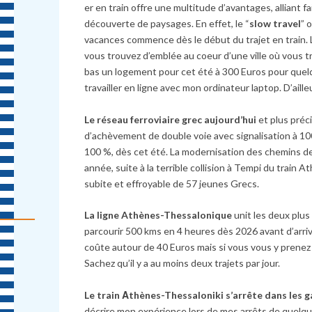
er en train offre une multitude d’avantages, alliant 
découverte de paysages. En effet, le “
slow travel
” 
vacances commence dès le début du trajet en train. 
vous trouvez d’emblée au coeur d’une ville où vous tr
bas un logement pour cet été à 300 Euros pour quelqu
travailler en ligne avec mon ordinateur laptop. D’aill
Le réseau ferroviaire grec aujourd’hui
et plus préc
d’achèvement de double voie avec signalisation à 1
100 %, dès cet été. La modernisation des chemins d
année, suite à la terrible collision à Tempi du train
subite et effroyable de 57 jeunes Grecs.
La ligne Athènes-Thessalonique
unit les deux plus
parcourir 500 kms en 4 heures dès 2026 avant d’arrive
coûte autour de 40 Euros mais si vous vous y prenez 
Sachez qu’il y a au moins deux trajets par jour.
Le train Αthènes-Thessaloniki s’arrête dans les 
décrire mon expérience lors de mes arrêts de quelque