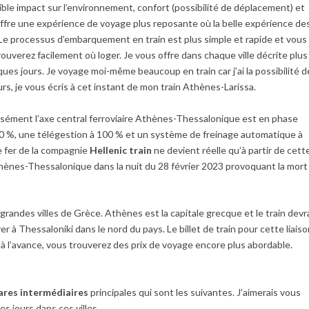
faible impact sur l’environnement, confort (possibilité de déplacement) et
offre une expérience de voyage plus reposante où la belle expérience de
Le processus d’embarquement en train est plus simple et rapide et vous
ouverez facilement où loger. Je vous offre dans chaque ville décrite plus
es jours. Je voyage moi-même beaucoup en train car j’ai la possibilité d
eurs, je vous écris à cet instant de mon train Athènes-Larissa.
isément l’axe central ferroviaire Athènes-Thessalonique est en phase
00 %, une télégestion à 100 % et un système de freinage automatique à
e fer de la compagnie
Hellenic train
ne devient réelle qu’à partir de cett
 Athènes-Thessalonique dans la nuit du 28 février 2023 provoquant la mort
 grandes villes de Grèce. Athènes est la capitale grecque et le train devr
r à Thessaloniki dans le nord du pays. Le billet de train pour cette liais
à l’avance, vous trouverez des prix de voyage encore plus abordable.
gares intermédiaires
principales qui sont les suivantes. J’aimerais vous
s jours dans ces villes.