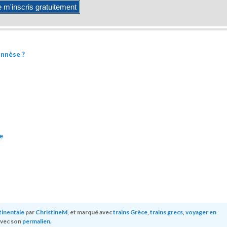
onnèse ?
e
tinentale
par
ChristineM
, et marqué avec
trains Grèce
,
trains grecs
,
voyager en
 avec son
permalien
.