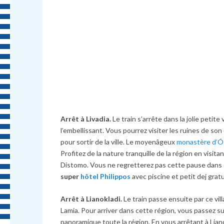
Arrêt à Livadia.
Le train s’arrête dans la jolie petite 
l’embellissant. Vous pourrez visiter les ruines de so
pour sortir de la ville. Le moyenâgeux
monastère d’Ó
Profitez de la nature tranquille de la région en visita
Distomo. Vous ne regretterez pas cette pause dans 
super
hôtel Philippos
avec piscine et petit dej grat
Arrêt à Lianokladi.
Le train passe ensuite par ce vil
Lamia. Pour arriver dans cette région, vous passez s
panoramique toute la région. En vous arrêtant à Liano