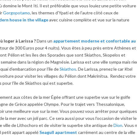
 domine le Mont Iti. Il est préférable que vous louiez une petite voiture
ir
Gorgopotamo
, les thermes d’Ypati et de l’autre côté ceux de
ern house in the village
avec cuisine complète et vue sur la nature
ù loger à Larissa ?
Dans un
appartement moderne et confortable au
utour de 300 Euros pour 4 nuits). Vous êtes à peu près entre Athènes et
Mont Pélion et les îles des Sporades que sont Skiathos, Skopelos et
semaine dans la région de Magnésie. Larissa est une ville sympa mais rie
 quai d’embarcation pour l’île de
Skiathos
. De Larissa, prenez le car Ktel
 voiture pour visiter les villages du Pélion dont Makrinitsa. Rendez votre
s pour l’île de Skiathos qui est superbe.
èlement aux côtes de la mer Égée offrant une superbe vue sur le golfe
agne de Grèce appelée Olympe. Pour le trajet vers Thessalonique,
avoir une meilleure vue sur la mer. Vous pouvez vous arrêter pour quelque
de la mer avec un joli parc. Ce sera aussi pour vous l’occasion de visiter le
e ville de Lithochoro et de visiter le superbe site antique de
Dion
. Vous 
l petit appart appelé
Seagull apartment
carrément au centre de la ville