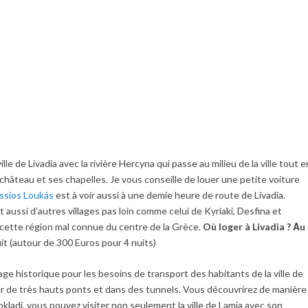
ville de Livadia avec la rivière Hercyna qui passe au milieu de la ville tout e
n château et ses chapelles. Je vous conseille de louer une petite voiture
ssios Loukás
est à voir aussi à une demie heure de route de Livadia.
nt aussi d’autres villages pas loin comme celui de Kyriaki, Desfina et
cette région mal connue du centre de la Grèce.
Où loger à Livadia ?
Α
u
uit (autour de 300 Euros pour 4 nuits)
lage historique pour les besoins de transport des habitants de la ville de
ur de très hauts ponts et dans des tunnels. Vous découvrirez de manière
kladi, vous pouvez visiter non seulement la ville de Lamia avec son