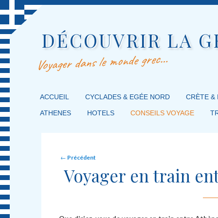
DÉCOUVRIR LA G
Voyager dans le monde grec…
MENU PRINCIPAL
ACCUEIL
MASQUER LA NAVIGATION PRINCIPALE
MASQUER LA NAVIGATION SECONDAIRE
CYCLADES & EGÉE NORD
CRÈTE &
ATHENES
HOTELS
CONSEILS VOYAGE
T
Post navigation
←
Précédent
Voyager en train en