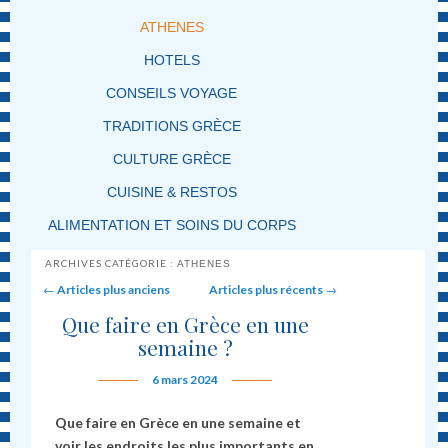
ATHENES
HOTELS
CONSEILS VOYAGE
TRADITIONS GRÈCE
CULTURE GRÈCE
CUISINE & RESTOS
ALIMENTATION ET SOINS DU CORPS
ARCHIVES CATÉGORIE :
ATHENES
Post navigation
←
Articles plus anciens
Articles plus récents
→
Que faire en Grèce en une
semaine ?
6 mars 2024
Que faire en Grèce en une semaine et
voir les endroits les plus importants en