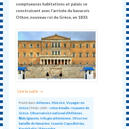
somptueuses habitations et palais se
construisent avec l’arrivée du bavarois
Othon, nouveau roi de Grèce, en 1833.
Lire la suite
→
Posté dans
Athenes
,
Histoire
,
Voyager en
Grèce
|
Mots-clefs :
reine Amalia
,
royaume de
Grèce
,
Observatoire national d'Athènes
,
Μakrigiannis
,
trilogie athénienne
,
Otton Ier
,
bataille de Navarino
,
Ioannis Capodistrias
,
Karaïskakis
|
Répondre