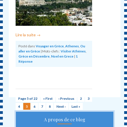
Lire la suite
→
Posté dans
Voyager en Grèce
,
Athenes
,
Ou
aller en Grèce
|
Mots-clefs :
Visiter Athènes
,
Grèce en Décembre
,
Noel en Grece
|
1
Réponse
Page 5 of 22
« First
‹ Previous
2
3
4
5
6
7
8
Next ›
Last »
A propos de ce blog