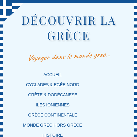
DÉCOUVRIR LA
GRÈCE
Voyager dans le monde grec…
MENU PRINCIPAL
MASQUER LA NAVIGATION PRINCIPALE
MASQUER LA NAVIGATION SECONDAIRE
ACCUEIL
CYCLADES & EGÉE NORD
CRÈTE & DODÉCANÈSE
ILES IONIENNES
GRÈCE CONTINENTALE
MONDE GREC HORS GRÈCE
HISTOIRE