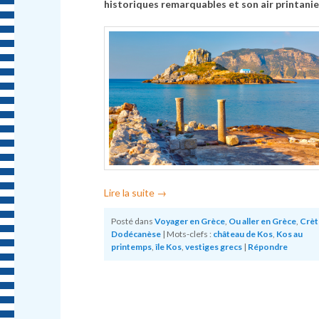
historiques remarquables et son air printanie
Lire la suite
→
Posté dans
Voyager en Grèce
,
Ou aller en Grèce
,
Crèt
Dodécanèse
|
Mots-clefs :
château de Kos
,
Kos au
printemps
,
île Kos
,
vestiges grecs
|
Répondre