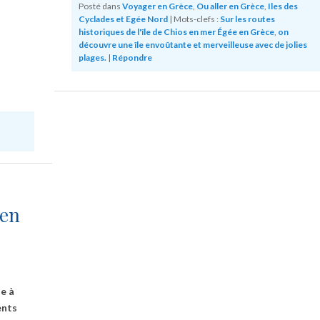
Posté dans
Voyager en Grèce
,
Ou aller en Grèce
,
Iles des
Cyclades et Egée Nord
|
Mots-clefs :
Sur les routes
historiques de l'île de Chios en mer Égée en Grèce
,
on
découvre une île envoûtante et merveilleuse avec de jolies
plages.
|
Répondre
 en
e à
ents