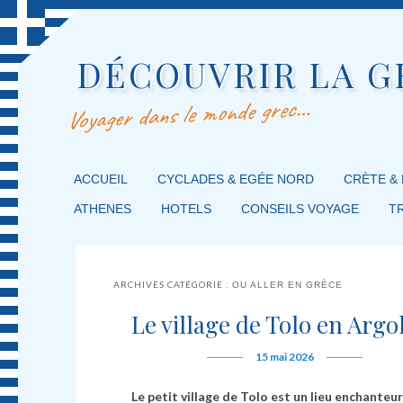
DÉCOUVRIR LA G
Voyager dans le monde grec…
MENU PRINCIPAL
ACCUEIL
MASQUER LA NAVIGATION PRINCIPALE
MASQUER LA NAVIGATION SECONDAIRE
CYCLADES & EGÉE NORD
CRÈTE &
ATHENES
HOTELS
CONSEILS VOYAGE
T
ARCHIVES CATÉGORIE :
OU ALLER EN GRÈCE
Le village de Tolo en Argo
15 mai 2026
Le petit village de Tolo est un lieu enchanteur