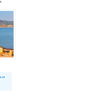
r.
e et