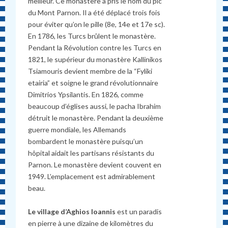
meilleur. Ce monastère a pris le nom du pic
du Mont Parnon. Il a été déplacé trois fois
pour éviter qu’on le pille (8e, 14e et 17e sc).
En 1786, les Turcs brûlent le monastère.
Pendant la Révolution contre les Turcs en
1821, le supérieur du monastère Kallinikos
Tsiamouris devient membre de la “Fyliki
etairia” et soigne le grand révolutionnaire
Dimitrios Ypsilantis. En 1826, comme
beaucoup d’églises aussi, le pacha Ibrahim
détruit le monastère. Pendant la deuxième
guerre mondiale, les Allemands
bombardent le monastère puisqu’un
hôpital aidait les partisans résistants du
Parnon. Le monastère devient couvent en
1949. L’emplacement est admirablement
beau.
Le village d’Aghios Ioannis
est un paradis
en pierre à une dizaine de kilomètres du