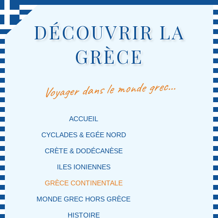
DÉCOUVRIR LA
GRÈCE
Voyager dans le monde grec…
MENU PRINCIPAL
MASQUER LA NAVIGATION PRINCIPALE
MASQUER LA NAVIGATION SECONDAIRE
ACCUEIL
CYCLADES & EGÉE NORD
CRÈTE & DODÉCANÈSE
ILES IONIENNES
GRÈCE CONTINENTALE
MONDE GREC HORS GRÈCE
HISTOIRE