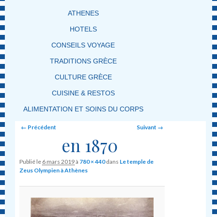
ATHENES
HOTELS
CONSEILS VOYAGE
TRADITIONS GRÈCE
CULTURE GRÈCE
CUISINE & RESTOS
ALIMENTATION ET SOINS DU CORPS
Image navigation
← Précédent
Suivant →
en 1870
Publié le
6 mars 2019
à
780 × 440
dans
Le temple de
Zeus Olympien à Athènes