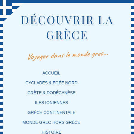
DÉCOUVRIR LA
GRÈCE
Voyager dans le monde grec…
MENU PRINCIPAL
MASQUER LA NAVIGATION PRINCIPALE
MASQUER LA NAVIGATION SECONDAIRE
ACCUEIL
CYCLADES & EGÉE NORD
CRÈTE & DODÉCANÈSE
ILES IONIENNES
GRÈCE CONTINENTALE
MONDE GREC HORS GRÈCE
HISTOIRE