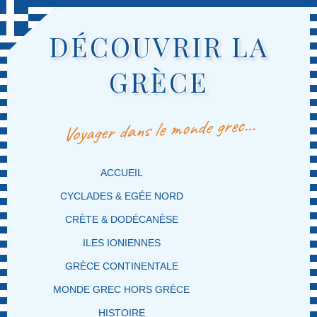
DÉCOUVRIR LA
GRÈCE
Voyager dans le monde grec…
MENU PRINCIPAL
MASQUER LA NAVIGATION PRINCIPALE
MASQUER LA NAVIGATION SECONDAIRE
ACCUEIL
CYCLADES & EGÉE NORD
CRÈTE & DODÉCANÈSE
ILES IONIENNES
GRÈCE CONTINENTALE
MONDE GREC HORS GRÈCE
HISTOIRE