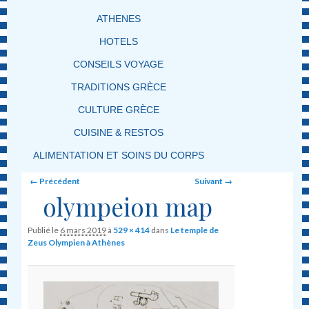
ATHENES
HOTELS
CONSEILS VOYAGE
TRADITIONS GRÈCE
CULTURE GRÈCE
CUISINE & RESTOS
ALIMENTATION ET SOINS DU CORPS
Image navigation
← Précédent
Suivant →
olympeion map
Publié le
6 mars 2019
à
529 × 414
dans
Le temple de
Zeus Olympien à Athènes