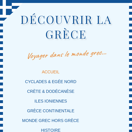
DÉCOUVRIR LA
GRÈCE
Voyager dans le monde grec…
MENU PRINCIPAL
MASQUER LA NAVIGATION PRINCIPALE
MASQUER LA NAVIGATION SECONDAIRE
ACCUEIL
CYCLADES & EGÉE NORD
CRÈTE & DODÉCANÈSE
ILES IONIENNES
GRÈCE CONTINENTALE
MONDE GREC HORS GRÈCE
HISTOIRE