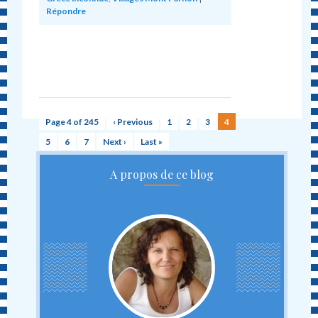
Répondre
Page 4 of 245
‹ Previous
1
2
3
4
5
6
7
Next ›
Last »
A propos de ce blog