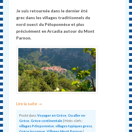
Je suis retournée dans le dernier été
grec dans les villages traditionnels du
nord ouest du Péloponnèse et plus
précisément en Arcadia autour du Mont
Parnon.
Lire la suite
→
Posté dans
Voyager en Grèce
,
Ou aller en
Grèce
,
Grèce continentale
|
Mots-clefs :
villages Péloponnèse
,
villages typiques grecs
,
Grèce inconnue
,
Villages Mont Parnon
|