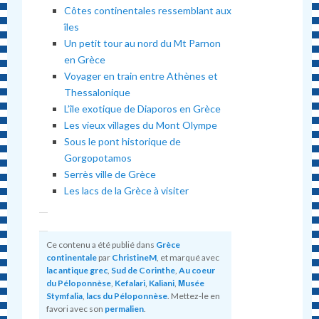
Côtes continentales ressemblant aux
îles
Un petit tour au nord du Mt Parnon
en Grèce
Voyager en train entre Athènes et
Thessalonique
L’île exotique de Diaporos en Grèce
Les vieux villages du Mont Olympe
Sous le pont historique de
Gorgopotamos
Serrès ville de Grèce
Les lacs de la Grèce à visiter
Ce contenu a été publié dans
Grèce
continentale
par
ChristineM
, et marqué avec
lac antique grec
,
Sud de Corinthe
,
Au coeur
du Péloponnèse
,
Kefalari
,
Kaliani
,
Μusée
Stymfalia
,
lacs du Péloponnèse
. Mettez-le en
favori avec son
permalien
.