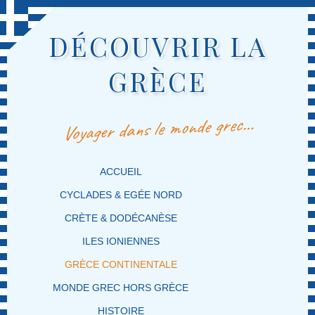
DÉCOUVRIR LA
GRÈCE
Voyager dans le monde grec…
MENU PRINCIPAL
MASQUER LA NAVIGATION PRINCIPALE
MASQUER LA NAVIGATION SECONDAIRE
ACCUEIL
CYCLADES & EGÉE NORD
CRÈTE & DODÉCANÈSE
ILES IONIENNES
GRÈCE CONTINENTALE
MONDE GREC HORS GRÈCE
HISTOIRE