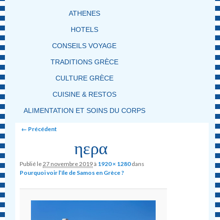
ATHENES
HOTELS
CONSEILS VOYAGE
TRADITIONS GRÈCE
CULTURE GRÈCE
CUISINE & RESTOS
ALIMENTATION ET SOINS DU CORPS
Image navigation
← Précédent
ηερα
Publié le
27 novembre 2019
à
1920 × 1280
dans
Pourquoi voir l’île de Samos en Grèce ?