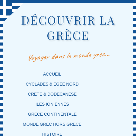
DÉCOUVRIR LA
GRÈCE
Voyager dans le monde grec…
MENU PRINCIPAL
MASQUER LA NAVIGATION PRINCIPALE
MASQUER LA NAVIGATION SECONDAIRE
ACCUEIL
CYCLADES & EGÉE NORD
CRÈTE & DODÉCANÈSE
ILES IONIENNES
GRÈCE CONTINENTALE
MONDE GREC HORS GRÈCE
HISTOIRE