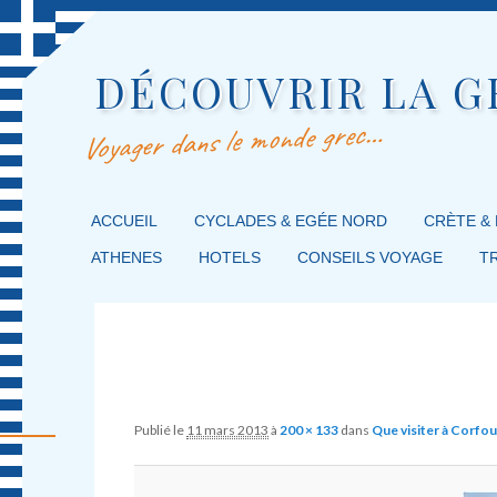
DÉCOUVRIR LA G
Voyager dans le monde grec…
MENU PRINCIPAL
ACCUEIL
MASQUER LA NAVIGATION PRINCIPALE
MASQUER LA NAVIGATION SECONDAIRE
CYCLADES & EGÉE NORD
CRÈTE &
ATHENES
HOTELS
CONSEILS VOYAGE
T
Image navigation
Publié le
11 mars 2013
à
200 × 133
dans
Que visiter à Corfou