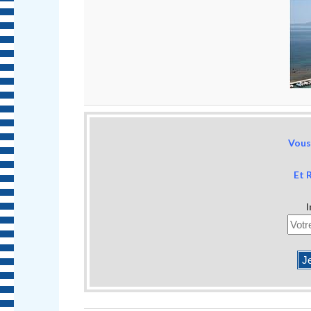
Vous 
Et 
I