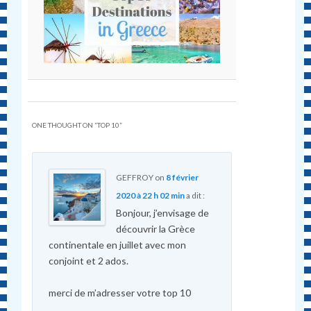
ONE THOUGHT ON “
TOP 10
”
GEFFROY
on
8 février
2020 à 22 h 02 min
a dit :
Bonjour, j’envisage de
découvrir la Grèce
continentale en juillet avec mon
conjoint et 2 ados.
merci de m’adresser votre top 10