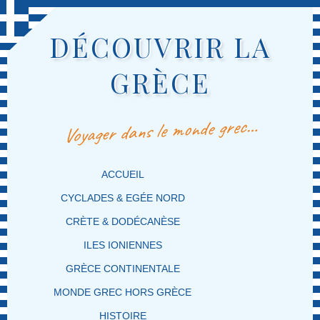
DÉCOUVRIR LA
GRÈCE
Voyager dans le monde grec…
MENU PRINCIPAL
MASQUER LA NAVIGATION PRINCIPALE
MASQUER LA NAVIGATION SECONDAIRE
ACCUEIL
CYCLADES & EGÉE NORD
CRÈTE & DODÉCANÈSE
ILES IONIENNES
GRÈCE CONTINENTALE
MONDE GREC HORS GRÈCE
HISTOIRE