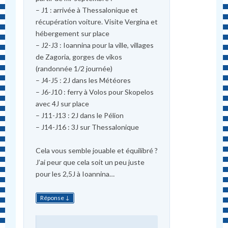
– J1 : arrivée à Thessalonique et
récupération voiture. Visite Vergina et
hébergement sur place
– J2-J3 : Ioannina pour la ville, villages
de Zagoria, gorges de vikos
(randonnée 1/2 journée)
– J4-J5 : 2J dans les Météores
– J6-J10 : ferry à Volos pour Skopelos
avec 4J sur place
– J11-J13 : 2J dans le Pélion
– J14-J16 : 3J sur Thessalonique
Cela vous semble jouable et équilibré ?
J’ai peur que cela soit un peu juste
pour les 2,5J à Ioannina…
↓
Réponse