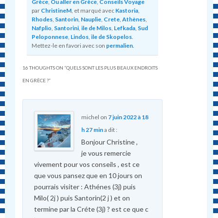
Grèce
,
Ou aller en Grèce
,
Conseils Voyage
par
ChristineM
, et marqué avec
Kastoria
,
Rhodes
,
Santorin
,
Nauplie
,
Crete
,
Athènes
,
Nafplio
,
Santorini
,
ile de Milos
,
Lefkada
,
Sud
Peloponnese
,
Lindos
,
ile de Skopelos
.
Mettez-le en favori avec son
permalien
.
16 THOUGHTS ON “
QUELS SONT LES PLUS BEAUX ENDROITS
EN GRÈCE ?
”
michel
on
7 juin 2022 à 18
h 27 min
a dit :
Bonjour Christine ,
je vous remercie
vivement pour vos conseils , est ce
que vous pansez que en 10 jours on
pourrais visiter : Athénes (3j) puis
Milo( 2j ) puis Santorin(2 j ) et on
termine par la Créte (3j) ? est ce que c