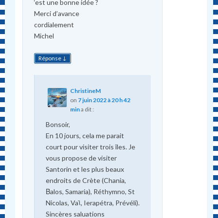
‘est une bonne idée ?
Merci d’avance
cordialement
Michel
↓
Réponse
ChristineM
on
7 juin 2022 à 20 h 42
min
a dit :
Bonsoir,
En 10 jours, cela me parait
court pour visiter trois îles. Je
vous propose de visiter
Santorin et les plus beaux
endroits de Crète (Chania,
Βalos, Samaria), Réthymno, St
Nicolas, Vaϊ, Ierapétra, Prévéli).
Sincères saluations