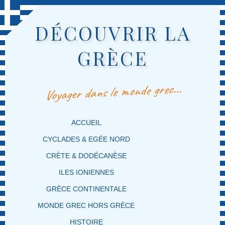
DÉCOUVRIR LA
GRÈCE
Voyager dans le monde grec…
MENU PRINCIPAL
MASQUER LA NAVIGATION PRINCIPALE
MASQUER LA NAVIGATION SECONDAIRE
ACCUEIL
CYCLADES & EGÉE NORD
CRÈTE & DODÉCANÈSE
ILES IONIENNES
GRÈCE CONTINENTALE
MONDE GREC HORS GRÈCE
HISTOIRE