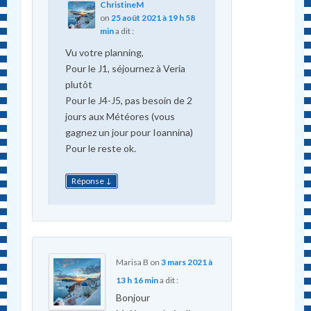
ChristineM
on
25 août 2021 à 19 h 58
min
a dit :
Vu votre planning,
Pour le J1, séjournez à Veria
plutôt
Pour le J4-J5, pas besoin de 2
jours aux Météores (vous
gagnez un jour pour Ioannina)
Pour le reste ok.
↓
Réponse
Marisa B
on
3 mars 2021 à
13 h 16 min
a dit :
Bonjour