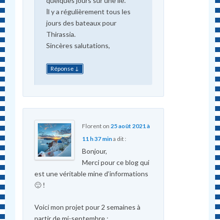
quelques jours sur une île.
Ιl y a régulièrement tous les
jours des bateaux pour
Thirassia.
Sincères salutations,
↓
Réponse
Florent
on
25 août 2021 à
11 h 37 min
a dit :
Bonjour,
Merci pour ce blog qui
est une véritable mine d’informations
🙂 !
Voici mon projet pour 2 semaines à
partir de mi-septembre :