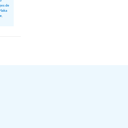
o
ges de
Plaka
e
,