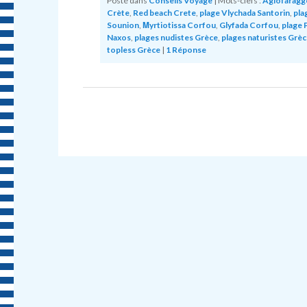
Posté dans
Conseils Voyage
|
Mots-clefs :
Agiofaragg
Crète
,
Red beach Crete
,
plage Vlychada Santorin
,
pla
Sounion
,
Μyrtiotissa Corfou
,
Glyfada Corfou
,
plage 
Naxos
,
plages nudistes Grèce
,
plages naturistes Grèc
topless Grèce
|
1
Réponse