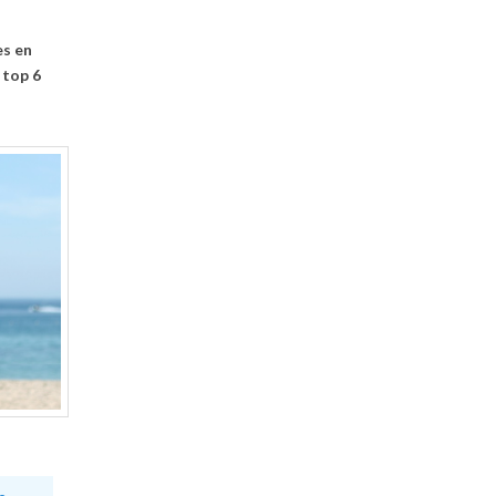
es en
 top 6