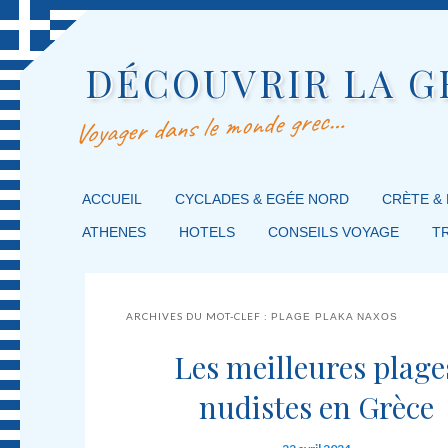
DÉCOUVRIR LA G
Voyager dans le monde grec…
MENU PRINCIPAL
ACCUEIL
MASQUER LA NAVIGATION PRINCIPALE
MASQUER LA NAVIGATION SECONDAIRE
CYCLADES & EGÉE NORD
CRÈTE &
ATHENES
HOTELS
CONSEILS VOYAGE
T
ARCHIVES DU MOT-CLEF :
PLAGE PLAKA NAXOS
Les meilleures plage
nudistes en Grèce