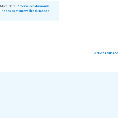
Mots-clefs :
7 merveilles du monde
,
Rhodes
,
sept merveilles du monde
Articles plus ré