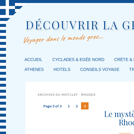
DÉCOUVRIR LA G
Voyager dans le monde grec…
MENU PRINCIPAL
ACCUEIL
MASQUER LA NAVIGATION PRINCIPALE
MASQUER LA NAVIGATION SECONDAIRE
CYCLADES & EGÉE NORD
CRÈTE &
ATHENES
HOTELS
CONSEILS VOYAGE
T
ARCHIVES DU MOT-CLEF :
RHODES
Page 3 of 3
1
2
3
Le mystè
Rhod