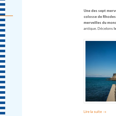
Une des sept merve
colosse de Rhode
merveilles du mond
antique. Décelons
l
Lire la suite
→