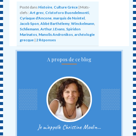
Posté dans
Histoire
,
Culture Grèce
|
Mots-
clefs :
Art grec
,
Cristoforo Buondelmonti
,
Cyriaque d'Ancone
,
marquis de Nointel
,
Jacob Spon
,
Abbé Barthélemy
,
Winckelmann
,
Schliemann
,
Arthur J.Evans
,
Spiridon
Marinatos
,
Manolis Andronikos
,
archéologie
grecque
|
2
Réponses
A propos de ce blog
Je m'appelle Christine Moulin...