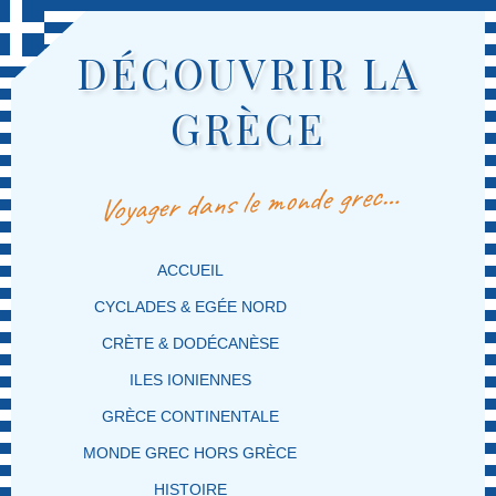
DÉCOUVRIR LA
GRÈCE
Voyager dans le monde grec…
MENU PRINCIPAL
MASQUER LA NAVIGATION PRINCIPALE
MASQUER LA NAVIGATION SECONDAIRE
ACCUEIL
CYCLADES & EGÉE NORD
CRÈTE & DODÉCANÈSE
ILES IONIENNES
GRÈCE CONTINENTALE
MONDE GREC HORS GRÈCE
HISTOIRE