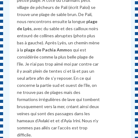
petite plage. À côté du charmant petit
village de pêcheurs de Pali (écrit Paloi) se
trouve une plage de sable brun. De Pali,
nous rencontrons ensuite la longue
plage
de Lyès
, avec du sable et des cailloux noirs
entouré de collines abruptes (photo plus
bas à gauche). Après Lyès, un chemin mène
à la
plage de Pachia Ammos
qui est
considérée comme la plus belle plage de
l’île. Je n’ai pas trop aimé moi par contre car
il y avait plein de tentes ci et là et pas un
seul arbre afin de s’y reposer. En ce qui
concerne la partie sud et ouest de l’île, on
ne trouve pas de plages mais des
formations irrégulières de lave qui tombent
brusquement vers la mer, créant ainsi deux
veines qui sont des passages dans les
hameaux d’Avlaki et et d’Ayia Irini. Nous n’y
sommes pas allés car l’accès est trop
difficile.