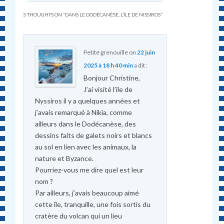
3 THOUGHTS ON “
DANS LE DODÉCANÈSE, L’ÎLE DE NISSIROS
”
Petite grenouille
on
22 juin
2025 à 18 h 40 min
a dit :
Bonjour Christine,
J’ai visité l’ile de
Nyssiros il y a quelques années et
j’avais remarqué à Nikia, comme
ailleurs dans le Dodécanèse, des
dessins faits de galets noirs et blancs
au sol en lien avec les animaux, la
nature et Byzance.
Pourriez-vous me dire quel est leur
nom ?
Par ailleurs, j’avais beaucoup aimé
cette île, tranquille, une fois sortis du
cratère du volcan qui un lieu