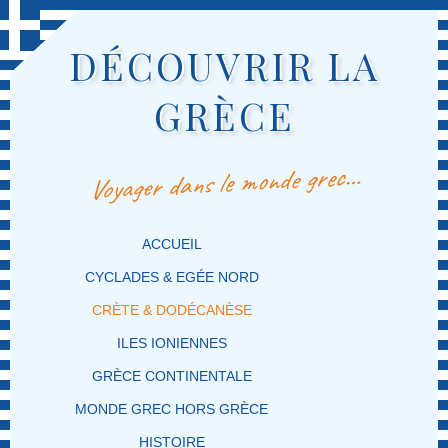
DÉCOUVRIR LA
GRÈCE
Voyager dans le monde grec…
MENU PRINCIPAL
MASQUER LA NAVIGATION PRINCIPALE
MASQUER LA NAVIGATION SECONDAIRE
ACCUEIL
CYCLADES & EGÉE NORD
CRÈTE & DODÉCANÈSE
ILES IONIENNES
GRÈCE CONTINENTALE
MONDE GREC HORS GRÈCE
HISTOIRE