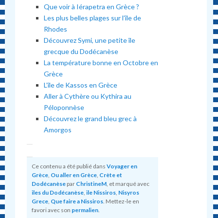
Que voir à Iérapetra en Grèce ?
Les plus belles plages sur l’île de
Rhodes
Découvrez Symi, une petite île
grecque du Dodécanèse
La température bonne en Octobre en
Grèce
L’île de Kassos en Grèce
Aller à Cythère ou Kythira au
Péloponnèse
Découvrez le grand bleu grec à
Amorgos
Ce contenu a été publié dans
Voyager en
Grèce
,
Ou aller en Grèce
,
Crète et
Dodécanèse
par
ChristineM
, et marqué avec
iles du Dodécanèse
,
ile Nissiros
,
Nisyros
Grece
,
Que faire a Nissiros
. Mettez-le en
favori avec son
permalien
.