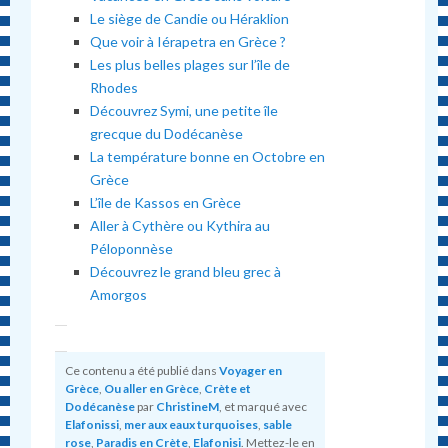
Le siège de Candie ou Héraklion
Que voir à Iérapetra en Grèce ?
Les plus belles plages sur l’île de
Rhodes
Découvrez Symi, une petite île
grecque du Dodécanèse
La température bonne en Octobre en
Grèce
L’île de Kassos en Grèce
Aller à Cythère ou Kythira au
Péloponnèse
Découvrez le grand bleu grec à
Amorgos
Ce contenu a été publié dans
Voyager en
Grèce
,
Ou aller en Grèce
,
Crète et
Dodécanèse
par
ChristineM
, et marqué avec
Elafonissi
,
mer aux eaux turquoises
,
sable
rose
,
Paradis en Crète
,
Elafonisi
. Mettez-le en