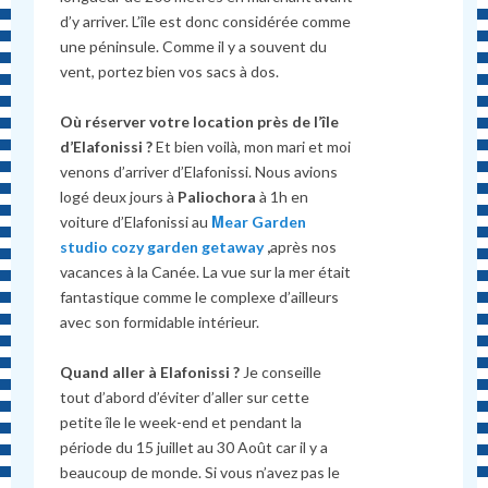
d’y arriver. L’île est donc consid
é
r
é
e comme
une p
é
ninsule. Comme il y a souvent du
vent, portez bien vos sacs
à
dos.
Où réserver votre location près de l’île
d’Elafonissi ?
Et bien voilà, mon mari et moi
venons d’arriver d’Elafonissi. Nous avions
logé deux jours à
Paliochora
à 1h en
voiture d’Elafonissi au
Μear Garden
studio cozy garden getaway
,
après nos
vacances à la Canée. La vue sur la mer était
fantastique comme le complexe d’ailleurs
avec son formidable intérieur.
Quand aller
à
Elafonissi ?
Je conseille
tout d’abord d’
é
viter d’aller sur cette
petite île le week-end et pendant la
p
é
riode du 15 juillet au 30 Août car il y a
beaucoup de monde. Si vous n’avez pas le