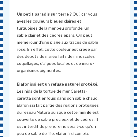
Un petit paradis sur terre ?
Oui, car v
ous
avez les couleurs bleues claires et
turquoises de la mer peu profonde, un
sable clair et des cèdres épars. On peut
même jouir d’une plage aux traces de sable
rose.
En effet, cette couleur est créée par
des dépôts de marée faits de minuscules
coquillages, d’algues locales et de micro-
organismes pigmentés.
Elafonissi est un refuge naturel protégé.
Les nids de la tortue de mer Caretta-
caretta sont enfouis dans son sable chaud.
Elafonissi fait partie des r
é
gions prot
é
g
é
es
du réseau Natura puisque cette mini île est
couverte de sable précieux et de c
è
dres. Il
est interdit de prendre ne serait-ce qu’un
peu de sable de l’île. Elafonissi compte