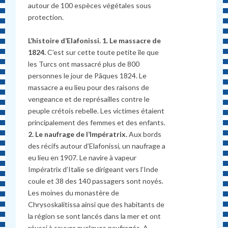
autour de 100 espèces v
é
g
é
tales sous
protection.
L’histoire d’Elafonissi. 1. Le massacre de
1824.
C’est sur cette toute petite île que
les Turcs ont massacré plus de 800
personnes le jour de Pâques 1824. Le
massacre a eu lieu pour des raisons de
vengeance et de représailles contre le
peuple crétois rebelle. Les victimes étaient
principalement des femmes et des enfants.
2. Le naufrage de l’Imp
é
ratrix.
Aux bords
des
récifs autour d’Elafonissi, un naufrage a
eu lieu en 1907. Le navire à vapeur
Impératrix d’Italie se dirigeant vers l’Inde
coule et 38 des 140 passagers sont noy
é
s.
Les moines du monastère de
Chrysoskalitissa ainsi que des habitants de
la région se sont lancés dans la mer et ont
r
é
ussi
à
sauver quelques naufragés. A