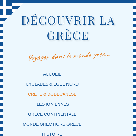
DÉCOUVRIR LA
GRÈCE
Voyager dans le monde grec…
MENU PRINCIPAL
MASQUER LA NAVIGATION PRINCIPALE
MASQUER LA NAVIGATION SECONDAIRE
ACCUEIL
CYCLADES & EGÉE NORD
CRÈTE & DODÉCANÈSE
ILES IONIENNES
GRÈCE CONTINENTALE
MONDE GREC HORS GRÈCE
HISTOIRE