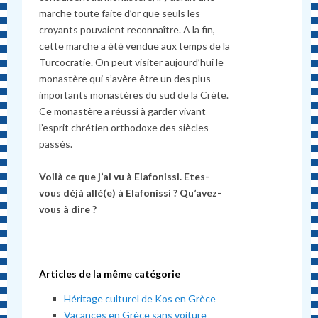
marche toute faite d’or que seuls les
croyants pouvaient reconnaître. A la fin,
cette marche a
é
t
é
vendue aux temps de la
Turcocratie. On peut visiter aujourd’hui le
monast
è
re qui s’av
è
re être un des plus
importants monast
è
res du sud de la Cr
è
te.
Ce monast
è
re a réussi
à
garder vivant
l’esprit chr
é
tien orthodoxe des si
è
cles
pass
é
s.
Voilà ce que j’ai vu à Elafonissi. Etes-
vous d
é
j
à
all
é
(e)
à
Elafonissi ? Qu’avez-
vous
à
dire ?
Articles de la même catégorie
Héritage culturel de Kos en Grèce
Vacances en Grèce sans voiture