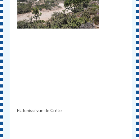
Elafonissi vue de Cr
è
te