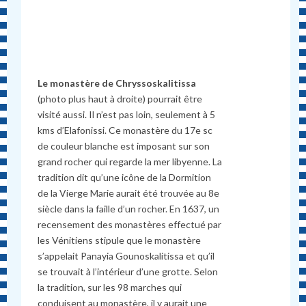
Le monast
è
re de Chryssoskalitissa
(photo plus haut
à
droite) pourrait être
visit
é
aussi. Il n’est pas loin, seulement
à
5
kms d’Elafonissi. Ce monast
è
re du 17e sc
de couleur blanche est imposant sur son
grand rocher qui regarde la mer libyenne. La
tradition dit qu’une icône de la Dormition
de la Vierge Marie aurait
é
t
é
trouv
ée
au 8e
siècle dans la faille d’un rocher. En 1637, un
recensement des monast
è
res effectu
é
par
les Vénitiens stipule que le monast
è
re
s’appelait Panayia Gounoskalitissa et qu’il
se trouvait
à
l’int
é
rieur d’une grotte. Selon
la tradition, sur les 98 marches qui
conduisent au monast
è
re, il y aurait une