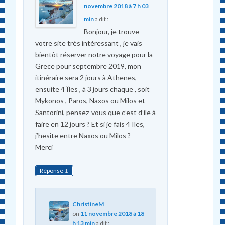
novembre 2018 à 7 h 03
min
a dit :
Bonjour, je trouve
votre site très intéressant , je vais
bientôt réserver notre voyage pour la
Grece pour septembre 2019, mon
itinéraire sera 2 jours à Athenes,
ensuite 4 Îles , à 3 jours chaque , soit
Mykonos , Paros, Naxos ou Milos et
Santorini, pensez-vous que c’est d’ile à
faire en 12 jours ? Et si je fais 4 Iles,
j’hesite entre Naxos ou Milos ?
Merci
↓
Réponse
ChristineM
on
11 novembre 2018 à 18
h 13 min
a dit :