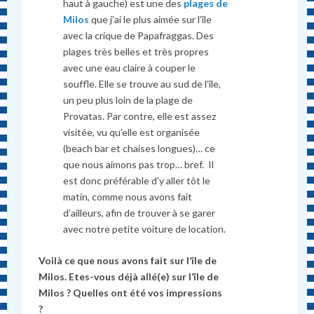
haut
à
gauche) est une des
plages de
Milos
que j’ai le plus aimée sur l’île
avec la crique de Papafraggas. Des
plages tr
è
s belles et tr
è
s propres
avec une eau claire à couper le
souffle. Elle se trouve au sud de l’île,
un peu plus loin de la plage de
Provatas. Par contre, elle est assez
visitée, vu qu’elle est organisée
(beach bar et chaises longues)… ce
que nous aimons pas trop… bref. Il
est donc préférable d’y aller tôt le
matin, comme nous avons fait
d’ailleurs, afin de trouver
à
se garer
avec notre petite voiture de location.
Voilà ce que nous avons fait sur l’île de
Milos. Etes-vous déjà allé(e) sur l’île de
Milos ? Quelles ont été vos impressions
?