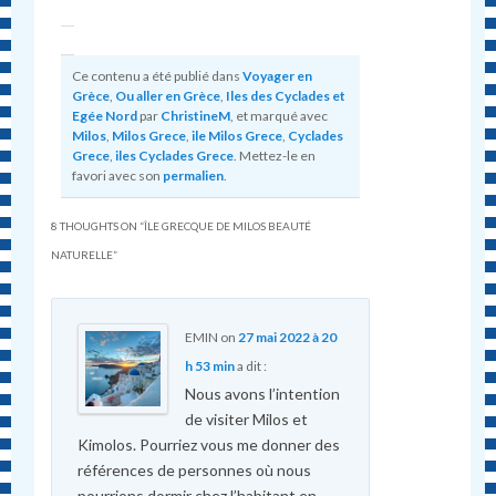
Ce contenu a été publié dans
Voyager en
Grèce
,
Ou aller en Grèce
,
Iles des Cyclades et
Egée Nord
par
ChristineM
, et marqué avec
Milos
,
Milos Grece
,
ile Milos Grece
,
Cyclades
Grece
,
iles Cyclades Grece
. Mettez-le en
favori avec son
permalien
.
8 THOUGHTS ON “
ÎLE GRECQUE DE MILOS BEAUTÉ
NATURELLE
”
EMIN
on
27 mai 2022 à 20
h 53 min
a dit :
Nous avons l’intention
de visiter Milos et
Kimolos. Pourriez vous me donner des
références de personnes où nous
pourrions dormir chez l’habitant en