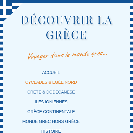
DÉCOUVRIR LA
GRÈCE
Voyager dans le monde grec…
MENU PRINCIPAL
MASQUER LA NAVIGATION PRINCIPALE
MASQUER LA NAVIGATION SECONDAIRE
ACCUEIL
CYCLADES & EGÉE NORD
CRÈTE & DODÉCANÈSE
ILES IONIENNES
GRÈCE CONTINENTALE
MONDE GREC HORS GRÈCE
HISTOIRE