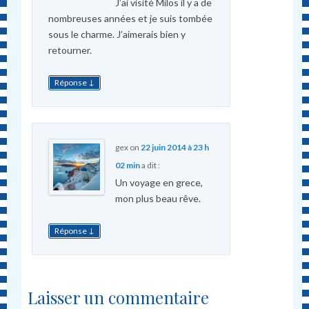
J’ai visité Milos il y a de
nombreuses années et je suis tombée
sous le charme. J’aimerais bien y
retourner.
↓
Réponse
gex
on
22 juin 2014 à 23 h
02 min
a dit :
Un voyage en grece,
mon plus beau rêve.
↓
Réponse
Laisser un commentaire