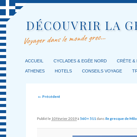
DÉCOUVRIR LA G
Voyager dans le monde grec…
MENU PRINCIPAL
ACCUEIL
MASQUER LA NAVIGATION PRINCIPALE
MASQUER LA NAVIGATION SECONDAIRE
CYCLADES & EGÉE NORD
CRÈTE &
ATHENES
HOTELS
CONSEILS VOYAGE
T
Image navigation
← Précédent
Publié le
10 février 2019
à
560 × 511
dans
île grecque de Mil