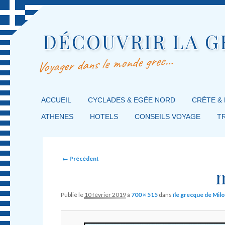
DÉCOUVRIR LA G
Voyager dans le monde grec…
MENU PRINCIPAL
ACCUEIL
MASQUER LA NAVIGATION PRINCIPALE
MASQUER LA NAVIGATION SECONDAIRE
CYCLADES & EGÉE NORD
CRÈTE &
ATHENES
HOTELS
CONSEILS VOYAGE
T
Image navigation
← Précédent
m
Publié le
10 février 2019
à
700 × 515
dans
île grecque de Mil