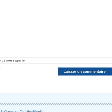
e de messagerie
 !
 la Grece par Christine Moulin