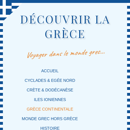
DÉCOUVRIR LA
GRÈCE
Voyager dans le monde grec…
MENU PRINCIPAL
MASQUER LA NAVIGATION PRINCIPALE
MASQUER LA NAVIGATION SECONDAIRE
ACCUEIL
CYCLADES & EGÉE NORD
CRÈTE & DODÉCANÈSE
ILES IONIENNES
GRÈCE CONTINENTALE
MONDE GREC HORS GRÈCE
HISTOIRE