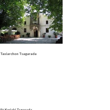
xiarchon Tsagarada
 St Kyriaki Tsgarada