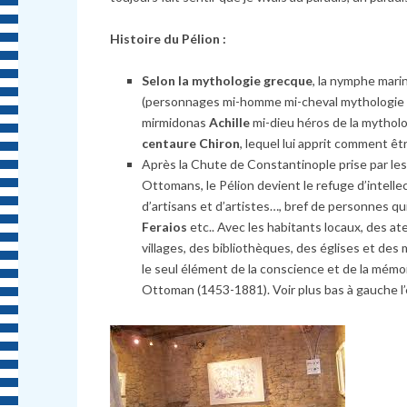
Histoire du Pélion :
Selon la mythologie grecque
, la nymphe mar
(personnages mi-homme mi-cheval mythologie 
mirmidonas
Achille
mi-dieu héros de la mytholo
centaure Chiron
, lequel lui apprit comment être
Après la Chute de Constantinople prise par le
Ottomans, le Pélion devient le refuge d’intell
d’artisans et d’artistes…, bref de personnes qui
Feraios
etc.. Avec les habitants locaux, des at
villages, des bibliothèques, des églises et des
le seul élément de la conscience et de la mémoi
Ottoman (1453-1881). Voir plus bas à gauche l’