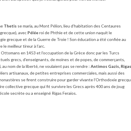
ine
Thetis
se maria, au Mont Pélion, lieu d’habitation des Centaures
grecque), avec
Pélée
roi de Phthie et de cette union naquit le
gie grecque et de la Guerre de Troie ! Son éducation a été confiée au
 le meilleur tireur à l’arc.
s Ottomans en 1453 et l’occupation de la Grèce donc par les Turcs
ectuels grecs, d’enseignants, de moines et de popes, de commerçants,
, au nom de la liberté, ne voulaient pas se rendre :
Antimos Gazis, Riga
eliers artisanaux, de petites entreprises commerciales, mais aussi des
 monastères se firent construire pour garder vivante l’Orthodoxie grecqu
re collective grecque qui fit survivre les Grecs après 400 ans de joug
école secrète ou a enseigné Rigas Feraios.