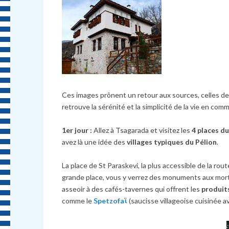
Ces images prônent un retour aux sources, celles d
retrouve la sérénité et la simplicité de la vie en co
1er jour :
Allez à Tsagarada et visitez les
4 places d
avez là une idée des
villages typiques du Pélion
.
La place de St Paraskevi, la plus accessible de la rou
grande place, vous y verrez des monuments aux mor
asseoir à des cafés-tavernes qui offrent les
produit
comme le
Spetzofaϊ
(saucisse villageoise cuisinée a