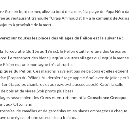
ez être en bord de mer, allez au bord de la mer, à la plage de Papa Néro d
rée au restaurant tranquille “Oraia Ammoudia”. Il y a le
camping de Agio
ujours à proximité de la mer)
erez sur toutes les places des villages du Pélion est la suivante :
 la Turcocratie (du 15e au 19e sc), le Pélion était le refuge des Grecs ou
ce. Le transport des biens jusqu’aux autres villages ou jusqu’à la mer s
 le Pélion est une montagne très abrupte.
ypiques du Pélion
. Ces maisons n’avaient pas de balcons et elles étaient
ise (Propan du Pélion). Au dernier étage appelé Anoϊ avec de jolies peti
 au 1er étage, les chambres et au rez-de-chaussée appelé Katoϊ, la salle
 de bois et de vivres (voir photo plus bas)
illages rassemblent les Grecs et entretiennent la
Conscience Grecque
ement aux Ottomans
rtensias, de camélias et de gardénias et les places ombragées à chaque
ouve une église et une source d’eau fraiche.