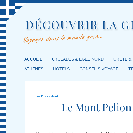
DÉCOUVRIR LA G
Voyager dans le monde grec…
MENU PRINCIPAL
ACCUEIL
MASQUER LA NAVIGATION PRINCIPALE
MASQUER LA NAVIGATION SECONDAIRE
CYCLADES & EGÉE NORD
CRÈTE &
ATHENES
HOTELS
CONSEILS VOYAGE
T
Post navigation
←
Précédent
Le Mont Pelion