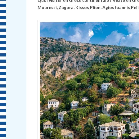
Quoi visiter en Grèce continentale ?
Visite en Gr
Mouressi, Zagora, Kissos Plion, Agios Ioannis Pe