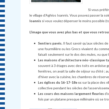
Si vous préfér
le village d’Aghios Ioannis. Vous pouvez passer la soi
Ioannis
si vous voulez dépenser le moins possible (to
L’image que vous avez plus bas et que vous retrouv
Sentiers pavés.
Il faut savoir qu’aux siècles de
une fourmilière ou les Grecs vivaient du commer
faisait seulement sur le dos des mules, vu que
Les maisons d’architecture néo-classique t
souvent à 3 étages avec des toits en ardoise gr
fenêtres, on avait la salle de séjour ou d’été ;
d’hiver avec la cuisine, les chambres de réserve
Les églises du 16-17-18e sc
sur la place des v
collective pendant les siècles de l’asserviss
Les cours des maisons largement fleuries
d’o
fois par un platane presque millénaire où se tr