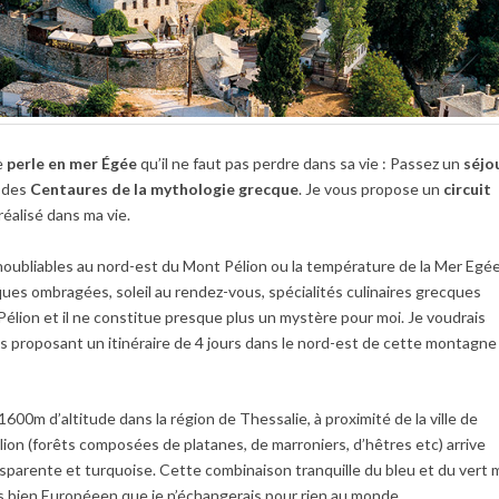
e
perle en mer Égée
qu’il ne faut pas perdre dans sa vie : Passez un
séjo
t des
Centaures de la mythologie grecque
.
Je vous propose un
circuit
réalisé dans ma vie.
noubliables au nord-est du Mont Pélion ou la température de la Mer Egé
ues ombragées, soleil au rendez-vous, spécialités culinaires grecques
Pélion et il ne constitue presque plus un mystère pour moi. Je voudrais
 proposant un itinéraire de 4 jours dans le nord-est de cette montagne
00m d’altitude dans la région de Thessalie, à proximité de la ville de
ion (forêts composées de platanes, de marroniers, d’hêtres etc) arrive
nsparente et turquoise. Cette combinaison tranquille du bleu et du vert 
adis bien Européeen que je n’échangerais pour rien au monde.