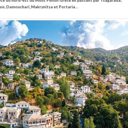
èce du nord-est du Mont Pélion Grèce en passant par Tsagarada,
lion, Damouchari, Makrynitsa et Portaria
…