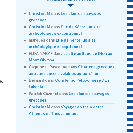
ChristineM
dans
Les plantes sauvages
grecques
ChristineM
dans
L’ile de Kéros, un site
archéologique exceptionnel
marqués
dans
L’ile de Kéros, un site
archéologique exceptionnel
ELDA NARAF
dans
Le site antique de Dion au
Mont Olympe
Caquineau Pascaline
dans
Citations grecques
s
antiques encore valables aujourd’hui
Bernard
dans
Où aller au Péloponnèse ? En
e,
Lakonia
Patrick Cavenel
dans
Les plantes sauvages
grecques
ChristineM
dans
Voyager en train entre
Athènes et Thessalonique