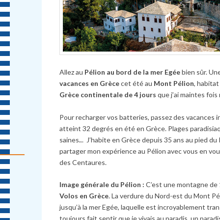
Allez au
Pélion au bord de la mer Egée
bien sûr. Un
vacances en Grèce
cet été au
Mont Pélion
, habita
Grèce continentale de 4 jours
que j’ai maintes fois 
Pour recharger vos batteries, passez des vacances i
atteint 32 degrés en été en Grèce. Plages paradisiaq
saines
.
.. J’habite en Grèce depuis 35 ans au pied du 
partager mon expérience au Pélion avec vous en vous
des Centaures.
Image générale du Pélion :
C’est une montagne de 16
Volos en Grèce
. La verdure du Nord-est du Mont Pél
jusqu’à la mer Egée, laquelle est incroyablement tra
toujours fait sentir que je vivais au paradis, un par