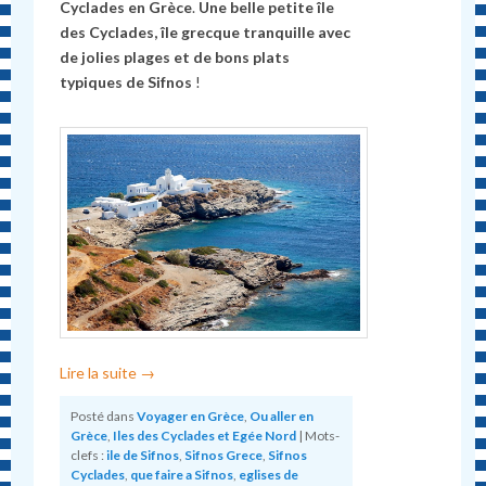
Cyclades en Grèce
.
Une belle petite île
des Cyclades, île grecque tranquille avec
de jolies plages et de bons plats
typiques de Sifnos
!
Lire la suite
→
Posté dans
Voyager en Grèce
,
Ou aller en
Grèce
,
Iles des Cyclades et Egée Nord
|
Mots-
clefs :
ile de Sifnos
,
Sifnos Grece
,
Sifnos
Cyclades
,
que faire a Sifnos
,
eglises de