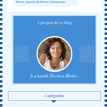
Sifnos
,
Appolonia Sifnos
|
5
Réponses
A propos de ce blog
Je m'appelle Christine Moulin...
Catégories