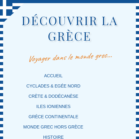
DÉCOUVRIR LA
GRÈCE
Voyager dans le monde grec…
MENU PRINCIPAL
MASQUER LA NAVIGATION PRINCIPALE
MASQUER LA NAVIGATION SECONDAIRE
ACCUEIL
CYCLADES & EGÉE NORD
CRÈTE & DODÉCANÈSE
ILES IONIENNES
GRÈCE CONTINENTALE
MONDE GREC HORS GRÈCE
HISTOIRE